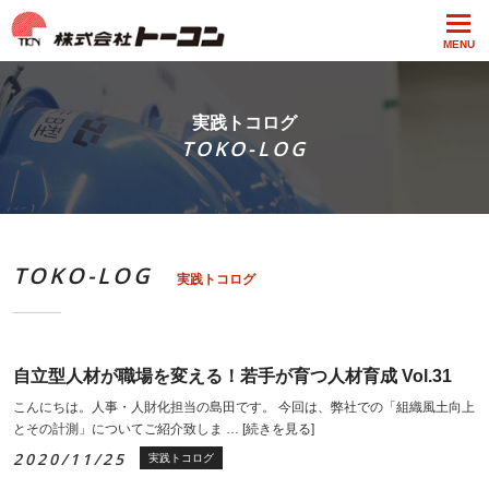
MENU
実践トコログ
TOKO-LOG
TOKO-LOG
実践トコログ
自立型人材が職場を変える！若手が育つ人材育成 Vol.31
こんにちは。人事・人財化担当の島田です。 今回は、弊社での「組織風土向上
とその計測」についてご紹介致しま …
[続きを見る]
2020/11/25
実践トコログ