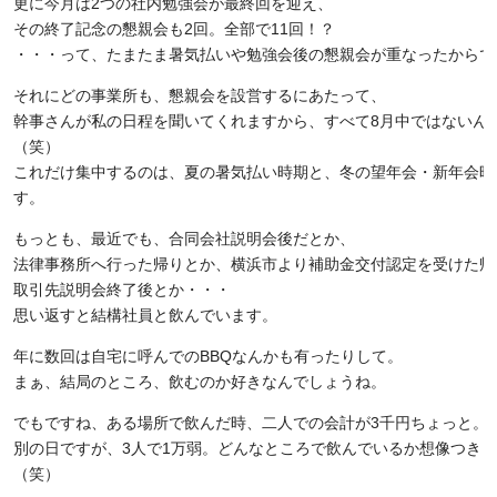
更に今月は2つの社内勉強会が最終回を迎え、
その終了記念の懇親会も2回。全部で11回！？
・・・って、たまたま暑気払いや勉強会後の懇親会が重なったからで
それにどの事業所も、懇親会を設営するにあたって、
幹事さんが私の日程を聞いてくれますから、すべて8月中ではないん
（笑）
これだけ集中するのは、夏の暑気払い時期と、冬の望年会・新年会時
す。
もっとも、最近でも、合同会社説明会後だとか、
法律事務所へ行った帰りとか、横浜市より補助金交付認定を受けた帰
取引先説明会終了後とか・・・
思い返すと結構社員と飲んでいます。
年に数回は自宅に呼んでのBBQなんかも有ったりして。
まぁ、結局のところ、飲むのか好きなんでしょうね。
でもですね、ある場所で飲んだ時、二人での会計が3千円ちょっと。
別の日ですが、3人で1万弱。どんなところで飲んでいるか想像つき
（笑）