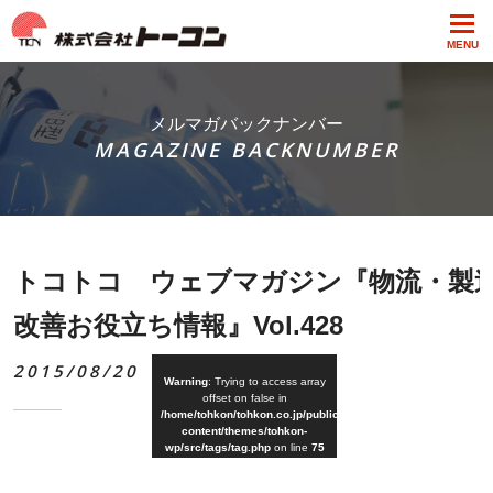
MENU
メルマガバックナンバー
MAGAZINE BACKNUMBER
トコトコ ウェブマガジン『物流・製
改善お役立ち情報』Vol.428
2015/08/20
Warning
: Trying to access array
offset on false in
/home/tohkon/tohkon.co.jp/public_html/wp-
content/themes/tohkon-
wp/src/tags/tag.php
on line
75