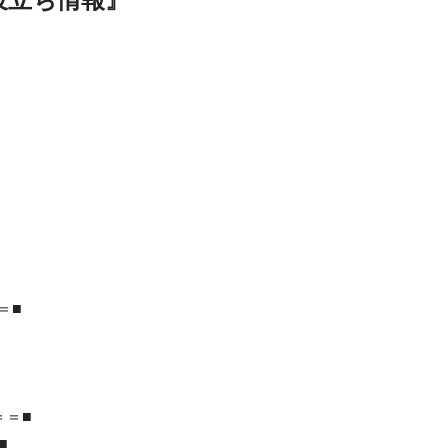
＝■
＝＝■
■