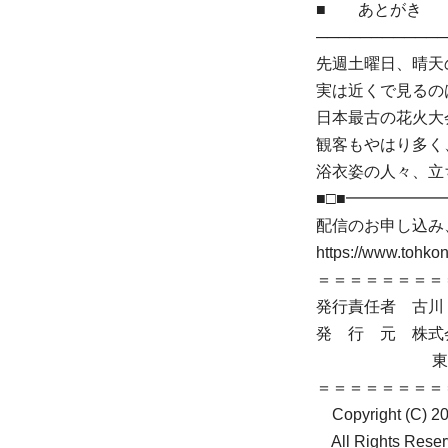
■ あとがき
────────────
先週土曜日、晴天
実は近くで見るの
日本最古の花火大
観客もやはり多く
浴衣姿の人々、立
■□■━━━━━
配信のお申し込み
https://www.tohko
＝＝＝＝＝＝＝＝
発行責任者 古川 
発 行 元 株式会社ト
東京都大田区
＝＝＝＝＝＝＝＝
Copyright (C) 201
All Rights Rese