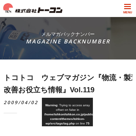
MENU
メルマガバックナンバー
MAGAZINE BACKNUMBER
トコトコ ウェブマガジン『物流・製
改善お役立ち情報』Vol.119
2009/04/02
Warning
: Trying to access array
offset on false in
/home/tohkon/tohkon.co.jp/public_html/wp-
content/themes/tohkon-
wp/src/tags/tag.php
on line
75