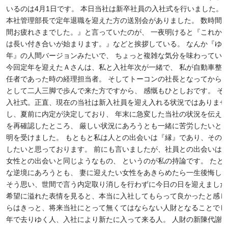
いるのは4月1日です。 本日当社は新卒社員の入社式を行いました。 
本社管理部長で定年退職を迎えた方の送別会がありました。 数時間
間お疲れさまでした。』と言っていたのが、 一夜明けると『これか
は長い付き合いが始まります。』などと挨拶している。 なんか『ゆ
年』の人間バージョンみたいで、 ちょっと複雑な気分を味わっていま
今回定年を迎えたＡさんは、私と入社年次が一緒で、 私が自動車整
任者であった時の経理担当者。 そしてトーコンの社長となってから
として二人三脚で歩んで来た方ですから、 感慨もひとしおです。 そ
入社式。正直、現在の当社は新入社員を迎え入れる状況ではありませ
し、夏前に内定が決定しており、 年末に急変した当社の状況を伝え
を再確認したところ、 厳しい状況にあろうとも一緒に苦労したいと
明を受けました。 もともと私は人との出会いは『縁』であり、その
したいと思っております。 前にも言いましたが、社員との出会いは
女性との出会いと同じようなもの、 というのが私の持論です。 たと
な逆境にあろうとも、 妻に迎えたい女性をあきらめたら一生後悔し
そう思い、世間で言う内定取り消しを行わずに今日の日を迎えました
希望に溢れた表情を見ると、本当に入社してもらって良かったと感じ
らはきっと、将来当社にとって無くてはならない人財となることでし
年で去りゆく人、入社により新たに入って来る人。 人財の新陳代謝