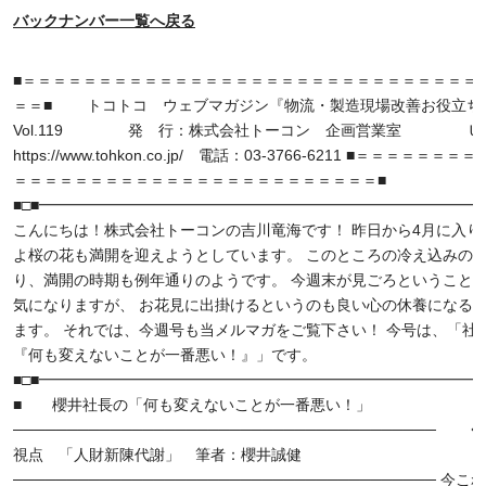
バックナンバー一覧へ戻る
■＝＝＝＝＝＝＝＝＝＝＝＝＝＝＝＝＝＝＝＝＝＝＝＝＝＝＝＝＝＝ 09/
＝＝■ トコトコ ウェブマガジン『物流・製造現場改善お役立ち
Vol.119 発 行：株式会社トーコン 企画営業室 
https://www.tohkon.co.jp/ 電話：03-3766-6211 ■＝＝＝＝＝＝
＝＝＝＝＝＝＝＝＝＝＝＝＝＝＝＝＝＝＝＝＝＝＝＝■
■□■━━━━━━━━━━━━━━━━━━━━━━━━━━━━━━
こんにちは！株式会社トーコンの吉川竜海です！ 昨日から4月に入り
よ桜の花も満開を迎えようとしています。 このところの冷え込みの
り、満開の時期も例年通りのようです。 今週末が見ごろということ
気になりますが、 お花見に出掛けるというのも良い心の休養になる
ます。 それでは、今週号も当メルマガをご覧下さい！ 今号は、「社
『何も変えないことが一番悪い！』」です。
■□■━━━━━━━━━━━━━━━━━━━━━━━━━━━━━━
■ 櫻井社長の「何も変えないことが一番悪い！」
───────────────────────────────────────
視点 「人財新陳代謝」 筆者：櫻井誠健
─────────────────────────────────────── 今