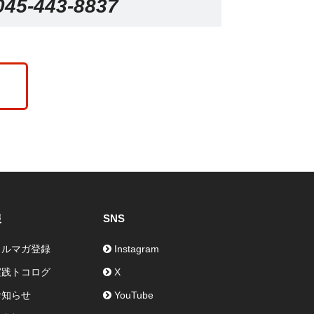
045-443-8837
報
SNS
メルマガ登録
Instagram
実践トコログ
X
お知らせ
YouTube