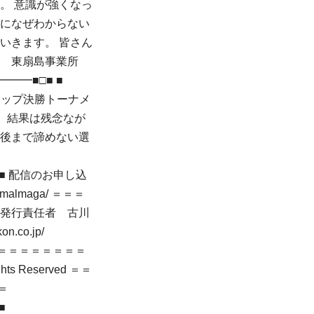
。 意識が強くなっ
のになぜわからない
いきます。 皆さん
部 東扇島事業所
━━━■□■ ■
ルドカップ決勝トーナメ
 結果は残念なが
最後まで諦めない選
■ 配信のお申し込
almaga/ ＝＝＝
 発行責任者 古川
co.jp/
＝＝＝＝＝＝＝＝
ts Reserved ＝＝
＝
■