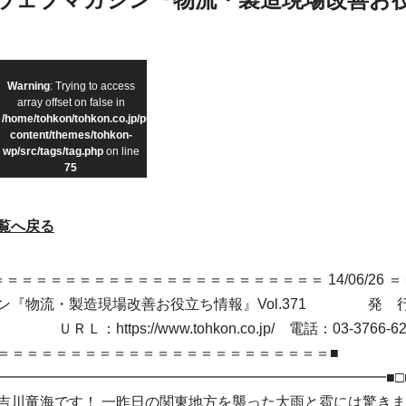
Warning
: Trying to access
array offset on false in
/home/tohkon/tohkon.co.jp/public_html/wp-
content/themes/tohkon-
wp/src/tags/tag.php
on line
75
覧へ戻る
＝＝＝＝＝＝＝＝＝＝＝＝＝＝＝＝＝＝＝＝＝＝ 14/06/26
ン『物流・製造現場改善お役立ち情報』Vol.371 発 
Ｌ：https://www.tohkon.co.jp/ 電話：03-3766-
＝＝＝＝＝＝＝＝＝＝＝＝＝＝＝＝＝＝＝＝＝＝＝■
━━━━━━━━━━━━━━━━━━━━━━━━━━━━■□
吉川竜海です！ 一昨日の関東地方を襲った大雨と雹には驚きま