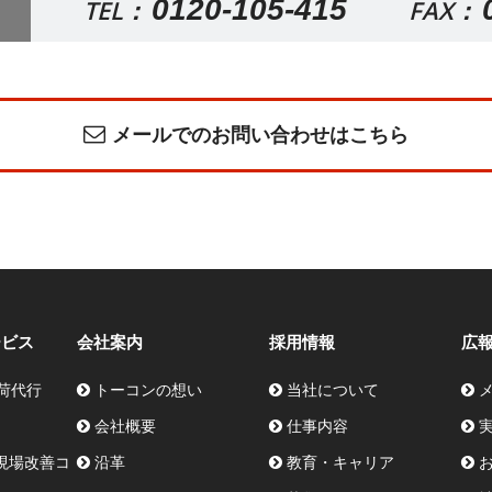
0120-105-415
TEL：
FAX：
メールでのお問い合わせはこちら
ービス
会社案内
採用情報
広
荷代行
トーコンの想い
当社について
会社概要
仕事内容
E現場改善コ
沿革
教育・キャリア