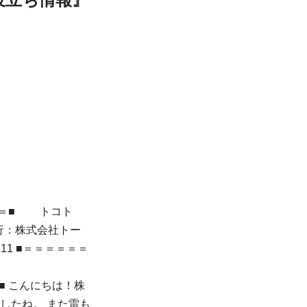
 ＝＝■ トコト
行：株式会社トー
6211 ■＝＝＝＝＝＝
■ こんにちは！株
したね。 また雷も