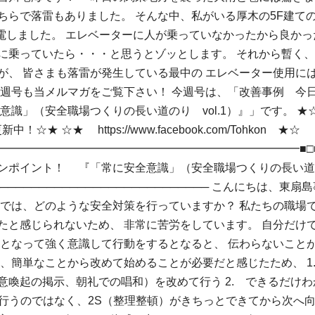
ちらで落雷もありました。 そんな中、私がいる厚木の5F建て
停電しました。 エレベーターに人が乗っていなかったから良かっ
に乗っていたら・・・と思うとゾッとします。 それから暫く
が、 皆さまも落雷が発生している最中の エレベーター使用に
今週号も当メルマガをご覧下さい！ 今週号は、「改善事例 今
意識」（安全職場つくりの長い道のり vol.1）』」です。 
新中！☆★ ☆★ https://www.facebook.com/Tohkon ★☆
━━━━━━━━━━━━━━━━━━━━━━━━━━━━■□
ンポイント！ 『「常に安全意識」（安全職場つくりの長い道のり
───────────────────────────── こんにちは、東
場では、どのような安全対策を行っていますか？ 私たちの職場で
たと感じられないため、 非常に苦労をしています。 自分だけ
丸となって強く意識して行動をするとなると、 伝わらないこと
は、簡単なことから改めて始めることが必要だと感じたため、 1
意喚起の掲示、朝礼での唱和）を改めて行う 2. できるだけ
を行うのではなく、2S（整理整頓）がきちっとできてから次へ向か