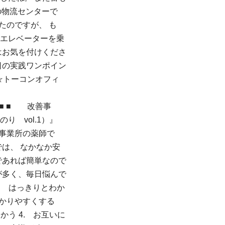
の物流センターで
たのですが、 も
、エレベーターを乗
はお気を付けくださ
日の実践ワンポイン
★☆トーコンオフィ
■ ■ 改善事
 vol.1）』
扇島事業所の薬師で
は、 なかなか安
であれば簡単なので
が多く、毎日悩んで
. はっきりとわか
わかりやすくする
う 4. お互いに