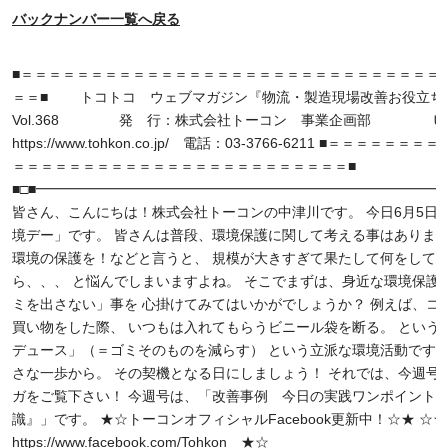
バックナンバー一覧へ戻る
■＝＝＝＝＝＝＝＝＝＝＝＝＝＝＝＝＝＝＝＝＝＝＝＝＝＝＝＝＝＝ 14/
＝＝■ トコトコ ウェブマガジン『物流・製造現場改善お役立ち
Vol.368 発 行：株式会社トーコン 事業企画部 Ｕ
https://www.tohkon.co.jp/ 電話：03-3766-6211 ■＝＝＝＝＝＝
＝＝＝＝＝＝＝＝＝＝＝＝＝＝＝＝＝＝＝＝＝＝＝＝■
■□■━━━━━━━━━━━━━━━━━━━━━━━━━━━━━━
皆さん、こんにちは！株式会社トーコンの中津川です。 今日6月5日
境デー」です。 皆さんは普段、環境保護に関して考える事はあります
環境の保護を！などと言うと、 規模が大きすぎて果たして何をして
ら、、、 と悩んでしまいますよね。 そこでまずは、身近な環境保護
ミを出さない」事を 心掛けてみてはいかがでしょうか？ 例えば、コ
買い物をした際、 いつもは入れてもらうビニール袋を断る。 という
デュース」（＝ゴミそのものを減らす） という立派な環境活動です。
さな一歩から。 その契機となる日にしましょう！ それでは、今週号
ガをご覧下さい！ 今週号は、「改善事例 今日の実践ワンポイント
識』」です。 ★☆トーコンオフィシャルFacebook更新中！☆★ 
https://www.facebook.com/Tohkon ★☆