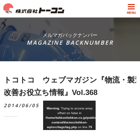
MENU
メルマガバックナンバー
MAGAZINE BACKNUMBER
トコトコ ウェブマガジン『物流・製
改善お役立ち情報』Vol.368
2014/06/05
Warning
: Trying to access array
offset on false in
/home/tohkon/tohkon.co.jp/public_html/wp-
content/themes/tohkon-
wp/src/tags/tag.php
on line
75