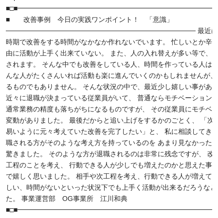
■□■━━━━━━━━━━━━━━━━━━━━━━━━━━━━━━
■ 改善事例 今日の実践ワンポイント！ 「意識」
─────────────────────────────────────── 最
時期で改善をする時間がなかなか作れないでいます。 忙しいとか辛
由に活動が上手く出来ていない。 また、人の入れ替えが多い等で、
されます。 そんな中でも改善をしている人、時間を作っている人はい
んな人がたくさんいれば活動も楽に進んでいくのかもしれませんが、
るものでもありません。 そんな状況の中で、最近少し嬉しい事があ
近々に退職が決まっている従業員がいて、 普通ならモチベーション
通常業務の精度も落ちがちになるものですが、 その従業員にモチベ
変動がありました。 最後だからと追い上げをするかのごとく、 「次
易いように元々考えていた改善を完了したい」と、 私に相談してきま
職される方がそのような考え方を持っているのを あまり見なかった
驚きました。 そのような方が退職されるのは非常に残念ですが、 改
工程のことを考え、 行動できる人が少しでも増えたのかと思えた事
で嬉しく思いました。 相手や次工程を考え、行動できる人が増えてい
しい、時間がないといった状況下でも上手く活動が出来るだろうなと
た。 事業運営部 OG事業所 江川和典
■□■━━━━━━━━━━━━━━━━━━━━━━━━━━━━━━