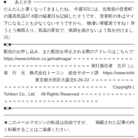
■ あとがき ──────────────────────────────────
だんだんと暑くなってきましたね。 今週3日には、北海道の音更町で
の最高気温37.8度の猛暑日を記録したそうです。 音更町の冬はマイナ
下になることも少なくないそうですから、 物凄い寒暖差ですね！ 関
うとう梅雨入り。気温の変化で、体調を崩さないよう気を付けましょ
川）
■□■━━━━━━━━━━━━━━━━━━━━━━━━━━━━━━
配信のお申し込み、また配信を停止される際のアドレスはこちらです
https://www.tohkon.co.jp/malmaga/ ＝＝＝＝＝＝＝＝＝＝＝＝＝
＝＝＝＝＝＝＝＝＝＝＝＝＝＝＝＝＝＝＝＝ 発行責任者 古川（ふ
発 行 元 株式会社トーコン 総合サポート課 https://www.tohkon.c
東京都大田区大森北6-26-22 ＝＝＝＝＝＝＝＝＝＝＝
＝＝＝＝＝＝＝＝＝＝＝＝＝＝＝＝＝＝＝＝＝＝＝＝ Copyright (C) 
Tohkon Co., Ltd. All Rights Reserved ＝＝＝＝＝＝＝＝＝＝＝
＝＝＝＝＝＝＝＝＝＝＝＝＝＝＝＝＝＝＝＝＝＝
■□■━━━━━━━━━━━━━━━━━━━━━━━━━━━━━━
━━━━━━━━━━━━━━━━━━━━━━━━━━━━━━━
★このメールマガジンの転送は自由ですが、 掲載された記事の内
く転載することはご遠慮ください。
━━━━━━━━━━━━━━━━━━━━━━━━━━━━━━━