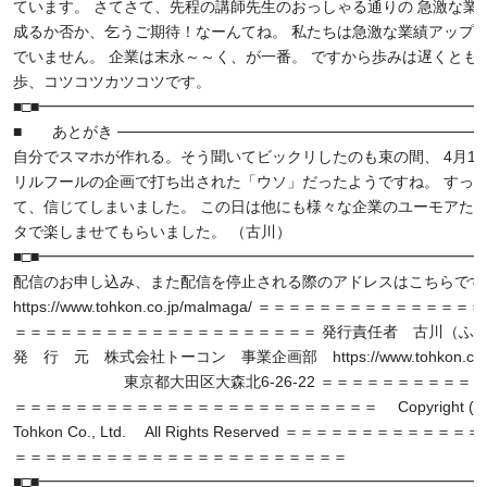
ています。 さてさて、先程の講師先生のおっしゃる通りの 急激な業
成るか否か、乞うご期待！なーんてね。 私たちは急激な業績アップ
でいません。 企業は末永～～く、が一番。 ですから歩みは遅くとも
歩、コツコツカツコツです。
■□■━━━━━━━━━━━━━━━━━━━━━━━━━━━━━━
■ あとがき ──────────────────────────────────
自分でスマホが作れる。そう聞いてビックリしたのも束の間、 4月1
リルフールの企画で打ち出された「ウソ」だったようですね。 すっ
て、信じてしまいました。 この日は他にも様々な企業のユーモアた
タで楽しませてもらいました。 （古川）
■□■━━━━━━━━━━━━━━━━━━━━━━━━━━━━━━
配信のお申し込み、また配信を停止される際のアドレスはこちらです
https://www.tohkon.co.jp/malmaga/ ＝＝＝＝＝＝＝＝＝＝＝＝＝
＝＝＝＝＝＝＝＝＝＝＝＝＝＝＝＝＝＝＝＝ 発行責任者 古川（ふ
発 行 元 株式会社トーコン 事業企画部 https://www.tohkon.co.j
東京都大田区大森北6-26-22 ＝＝＝＝＝＝＝＝＝＝＝
＝＝＝＝＝＝＝＝＝＝＝＝＝＝＝＝＝＝＝＝＝＝＝＝ Copyright (C) 
Tohkon Co., Ltd. All Rights Reserved ＝＝＝＝＝＝＝＝＝＝＝
＝＝＝＝＝＝＝＝＝＝＝＝＝＝＝＝＝＝＝＝＝＝
■□■━━━━━━━━━━━━━━━━━━━━━━━━━━━━━━