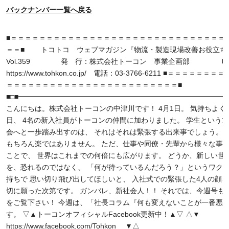
バックナンバー一覧へ戻る
■＝＝＝＝＝＝＝＝＝＝＝＝＝＝＝＝＝＝＝＝＝＝＝＝＝＝＝＝＝＝ 14/
＝＝■ トコトコ ウェブマガジン『物流・製造現場改善お役立ち
Vol.359 発 行：株式会社トーコン 事業企画部 Ｕ
https://www.tohkon.co.jp/ 電話：03-3766-6211 ■＝＝＝＝＝＝
＝＝＝＝＝＝＝＝＝＝＝＝＝＝＝＝＝＝＝＝＝＝＝＝■
■□■━━━━━━━━━━━━━━━━━━━━━━━━━━━━━━
こんにちは。株式会社トーコンの中津川です！ 4月1日。 気持ちよく
日、 4名の新入社員がトーコンの仲間に加わりました。 学生という
会へと一歩踏み出すのは、 それはそれは緊張する出来事でしょう。 
もちろん楽ではありません。 ただ、仕事や同僚・先輩から様々な事
ことで、 世界はこれまでの何倍にも広がります。 どうか、新しい世
を、恐れるのではなく、 「何が待っているんだろう？」というワク
持ちで 思い切り飛び出してほしいと、 入社式での緊張した4人の顔
切に願った次第です。 ガンバレ、新社会人！！ それでは、今週号も
をご覧下さい！ 今週は、「社長コラム『何も変えないことが一番悪
す。 ▽▲トーコンオフィシャルFacebook更新中！▲▽ △▼
https://www.facebook.com/Tohkon ▼△