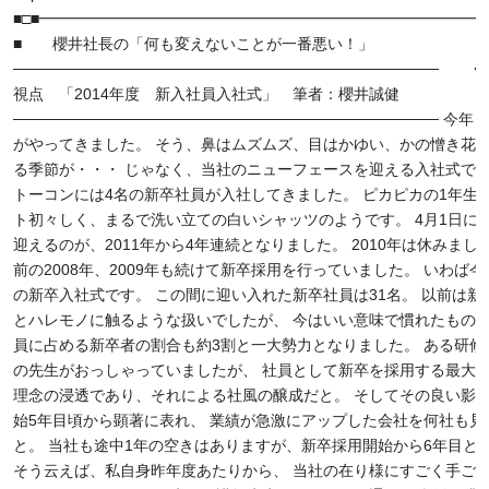
■□■━━━━━━━━━━━━━━━━━━━━━━━━━━━━━━
■ 櫻井社長の「何も変えないことが一番悪い！」
───────────────────────────────────────
視点 「2014年度 新入社員入社式」 筆者：櫻井誠健
─────────────────────────────────────── 今
がやってきました。 そう、鼻はムズムズ、目はかゆい、かの憎き花
る季節が・・・ じゃなく、当社のニューフェースを迎える入社式です
トーコンには4名の新卒社員が入社してきました。 ピカピカの1年生で
ト初々しく、まるで洗い立ての白いシャッツのようです。 4月1日に
迎えるのが、2011年から4年連続となりました。 2010年は休みまし
前の2008年、2009年も続けて新卒採用を行っていました。 いわば今
の新卒入社式です。 この間に迎い入れた新卒社員は31名。 以前は新
とハレモノに触るような扱いでしたが、 今はいい意味で慣れたもので
員に占める新卒者の割合も約3割と一大勢力となりました。 ある研修
の先生がおっしゃっていましたが、 社員として新卒を採用する最大
理念の浸透であり、それによる社風の醸成だと。 そしてその良い影
始5年目頃から顕著に表れ、 業績が急激にアップした会社を何社も見
と。 当社も途中1年の空きはありますが、新卒採用開始から6年目と
そう云えば、私自身昨年度あたりから、 当社の在り様にすごく手ご