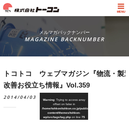
MENU
メルマガバックナンバー
MAGAZINE BACKNUMBER
トコトコ ウェブマガジン『物流・製
改善お役立ち情報』Vol.359
2014/04/03
Warning
: Trying to access array
offset on false in
/home/tohkon/tohkon.co.jp/public_html/wp-
content/themes/tohkon-
wp/src/tags/tag.php
on line
75