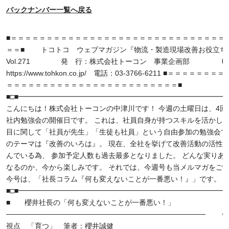
バックナンバー一覧へ戻る
■＝＝＝＝＝＝＝＝＝＝＝＝＝＝＝＝＝＝＝＝＝＝＝＝＝＝＝＝＝＝ 12/
＝＝■ トコトコ ウェブマガジン『物流・製造現場改善お役立ち
Vol.271 発 行：株式会社トーコン 事業企画部 Ｕ
https://www.tohkon.co.jp/ 電話：03-3766-6211 ■＝＝＝＝＝＝
＝＝＝＝＝＝＝＝＝＝＝＝＝＝＝＝＝＝＝＝＝＝＝＝■
■□■━━━━━━━━━━━━━━━━━━━━━━━━━━━━━━
こんにちは！株式会社トーコンの中津川です！ 今週の土曜日は、4回
社内勉強会の開催日です。 これは、社員自身が持つスキルを活かし、
目に関して「社員が先生」「生徒も社員」という自由参加の勉強会で
のテーマは『改善のいろは』。 現在、全社を挙げて改善活動の活性
んでいる為、 参加予定人数も過去最多となりました。 どんな実りあ
なるのか、今から楽しみです。 それでは、今週号も当メルマガをご
今号は、「社長コラム『何も変えないことが一番悪い！』」です。
■□■━━━━━━━━━━━━━━━━━━━━━━━━━━━━━━
■ 櫻井社長の「何も変えないことが一番悪い！」
───────────────────────────────────────
視点 「育つ」 筆者：櫻井誠健