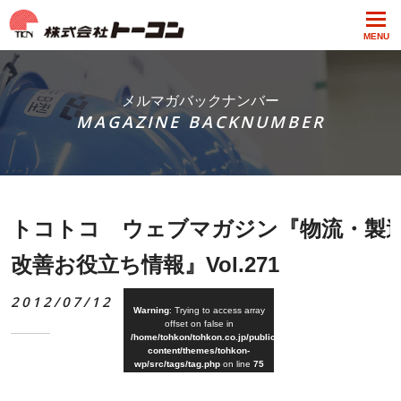
MENU
メルマガバックナンバー
MAGAZINE BACKNUMBER
トコトコ ウェブマガジン『物流・製
改善お役立ち情報』Vol.271
2012/07/12
Warning
: Trying to access array
offset on false in
/home/tohkon/tohkon.co.jp/public_html/wp-
content/themes/tohkon-
wp/src/tags/tag.php
on line
75