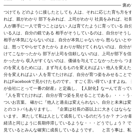
─────────────────────────────────────── 褒
つけても どのように接したとしても 人は、それに応じた育ち方をする
れば、親がわかり 部下をみれば、上司がわかり 社員をみれば、社長
人が勝手に一人で育つことはない 人は育てたように育っている 自分
いる人は、自分の鏡である 相手がそうしているのは、自分がそうし
相手が本気にならないのは、自分が本気じゃないから 怒らないとや
は、怒ってやらせてきたから まわりが助けてくれないのは、自分が
けてこなかったから 部下が上司を信頼しないのは、上司が部下を信
かったから 収入がすくないのは、価値を与えてこなかったから つまり
のを変えるためには、まず与えるものを変えればよい 他人を変えた
分を変えればよい 人を育てたければ、自分が育つ姿をみせることで
れはFacebookで見かけたものです。 すごく言い得ていますよね。 
が会社にとって一番の財産』と定義し、【人財化】なーんて言ってい
『人を育てたければ、自分が育つ姿を見せることである』・・・う～
ついお言葉。 確かに『他人と過去は変えられない。自分と未来は変
とのコトバもありますし、 『企業は社長の器以上に大きくはならな
います。 果たして私は人として成長しているのだろうか？ ナンか最
経済と同じように長期停滞しているような・・・どうでしょう？ で
見ているとみんな確実に成長しているようです。 と言う事は、私