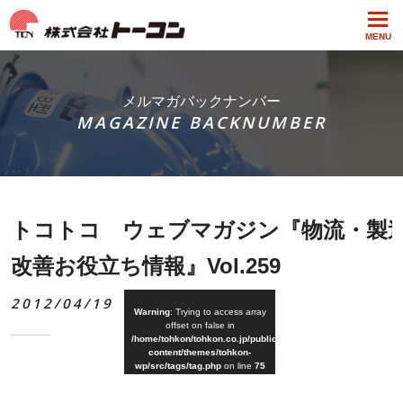
MENU
メルマガバックナンバー
MAGAZINE BACKNUMBER
トコトコ ウェブマガジン『物流・製
改善お役立ち情報』Vol.259
2012/04/19
Warning
: Trying to access array
offset on false in
/home/tohkon/tohkon.co.jp/public_html/wp-
content/themes/tohkon-
wp/src/tags/tag.php
on line
75