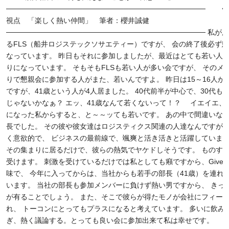
───────────────────────────────────────
視点 「楽しく熱い仲間」 筆者：櫻井誠健
─────────────────────────────────────── 私
るFLS（船井ロジステックソサエティー）ですが、 会の終了後必ず
なっています。 昨日もそれに参加しましたが、最近はとても若い人
りになっています。 そもそもFLSも若い人が多い会ですが、 そのメ
りで懇親会に参加する人がまた、若いんですよ。 昨日は15～16人が
ですが、41歳という人が4人居ました。 40代前半が中心で、30代も
じゃないかなぁ？ エッ、41歳なんて若くないって！？ イエイエ、5
になった私からすると、と～～ッても若いです。 あの中で間違いな
長でした。 その彼や彼女達はロジスティクス関連の人達なんですが
く意欲的で、 ビジネスの最前線で、颯爽と活き活きと活躍しています
その集まりに居るだけで、彼らの熱気でヤケドしそうです。 ものす
受けます。 刺激を受けているだけでは私としても癪ですから、Give&T
味で、 今年に入ってからは、当社からも若手の部長（41歳）を連れ
います。 当社の部長も参加メンバーに負けず熱い男ですから、 きっ
が有ることでしょう。 また、そこで彼らが得たモノが会社にフィー
れ、 トーコンにとってもプラスになると考えています。 多いに飲み
ぎ、熱く議論する。とっても良い会に参加出来て私は幸せです。