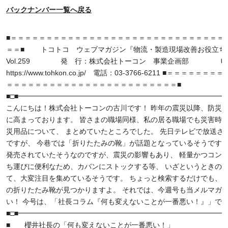
バックナンバー一覧へ戻る
■＝＝＝＝＝＝＝＝＝＝＝＝＝＝＝＝＝＝＝＝＝＝＝＝＝＝＝＝＝＝ 12/
＝＝■ トコトコ ウェブマガジン『物流・製造現場改善お役立ち
Vol.259 発 行：株式会社トーコン 事業企画部 Ｕ
https://www.tohkon.co.jp/ 電話：03-3766-6211 ■＝＝＝＝＝＝
＝＝＝＝＝＝＝＝＝＝＝＝＝＝＝＝＝＝＝＝＝＝＝＝■
■□■━━━━━━━━━━━━━━━━━━━━━━━━━━━━━━
こんにちは！株式会社トーコンの古川です！ 昨年の震災以降、防災
に高まっております。 皆さまの職場同様、私の居る職場でも災害時
災用品について、 まとめていたところでした。 先日テレビで放送さ
ですが、 今巷では「折りたたみの靴」が話題となっているそうです。
発売されていたそうなのですが、震災の影響もあり、 軽量かつコン
ち運びに便利なため、カバンにストックする等、 いざというときの
て、大変注目を集めているそうです。 ちょっと検索するだけでも、
の折りたたみ靴が見つかりますよ。 それでは、今週号も当メルマガ
い！ 今号は、「社長コラム『何も変えないことが一番悪い！』」で
■□■━━━━━━━━━━━━━━━━━━━━━━━━━━━━━━
■ 櫻井社長の「何も変えないことが一番悪い！」