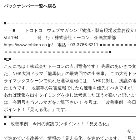
バックナンバー一覧へ戻る
■＝＝＝＝＝＝＝＝＝＝＝＝＝＝＝＝＝＝＝＝＝＝＝＝＝＝＝＝＝＝ 10/
＝＝■ トコトコ ウェブマガジン『物流・製造現場改善お役立ち
Vol.194 発 行：株式会社トーコン 企画営業部 
https://www.tohkon.co.jp/ 電話：03-3766-6211 ■＝＝＝＝＝＝
＝＝＝＝＝＝＝＝＝＝＝＝＝＝＝＝＝＝＝＝＝＝＝＝■
■□■━━━━━━━━━━━━━━━━━━━━━━━━━━━━━━
こんにちは！株式会社トーコンの吉川竜海です！ 先週のあいさつ文
た、NHK大河ドラマ「龍馬伝」の最終回での出来事。 この大河ドラ
ライマックスシーンで流れた選挙速報には、 NHKに対し、抗議の電
たようです。 地震等の災害速報でしたら速報を優先すべきですが、 
あれば速報を出すタイミングを少しは考慮したほうが良いと思います
は、今週号も当メルマガをご覧下さい！ 今号は、「改善事例 今日
ポイント！『見える化』」です。
■□■━━━━━━━━━━━━━━━━━━━━━━━━━━━━━━
■ 改善事例 今日の実践ワンポイント！「見える化」
─────────────────────────────────────── 今
で進めている改善で、情報の「見える化」を進めています。 「見え