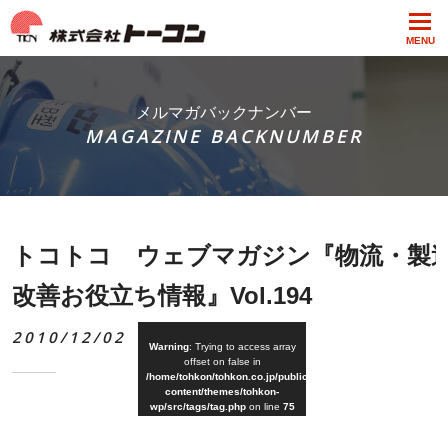
MENU
メルマガバックナンバー
MAGAZINE BACKNUMBER
トコトコ ウェブマガジン『物流・製
改善お役立ち情報』Vol.194
2010/12/02
Warning
: Trying to access array
offset on false in
/home/tohkon/tohkon.co.jp/public_html/wp-
content/themes/tohkon-
wp/src/tags/tag.php
on line
75