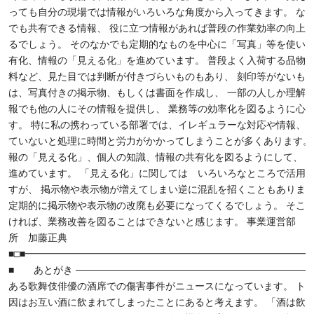
っても自分の現場では情報がいろいろな角度から入ってきます。 な
でも共有できる情報、 役に立つ情報があれば普段の作業効率の向上
るでしょう。 そのなかでも定期的なものを中心に「写真」等を使い、
有化、情報の「見える化」を進めています。 普段よく入荷する品物
料など、見た目では判断が付きづらいものもあり、 刻印等がないも
は、写真付きの掲示物、もしくは書面を作成し、 一部の人しか理解
報でも他の人にその情報を提供し、 業務等の効率化を図るように心
す。 特に私の携わっている部署では、イレギュラーな対応や情報、 
ていないと処理に時間と労力がかかってしまうことが多くあります。
報の「見える化」、個人の知識、情報の共有化を図るようにして、 
進めています。 「見える化」に関しては いろいろなところで活用
すが、 掲示物や表示物が増えてしまい逆に混乱を招くこともあります
定期的に掲示物や表示物の改廃も必要になってくるでしょう。 そこ
ければ、業務改善を図ることはできないと感じます。 事業運営部 O
所 加藤正典
■□■━━━━━━━━━━━━━━━━━━━━━━━━━━━━━━
■ あとがき ──────────────────────────────────
ある歌舞伎俳優の酒席での傷害事件がニュースになっています。 ト
因はお互い酒に飲まれてしまったことにあると考えます。 「酒は飲