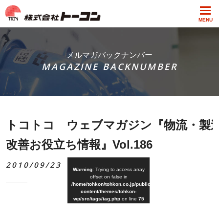
MENU
メルマガバックナンバー
MAGAZINE BACKNUMBER
トコトコ ウェブマガジン『物流・製
改善お役立ち情報』Vol.186
2010/09/23
Warning
: Trying to access array
offset on false in
/home/tohkon/tohkon.co.jp/public_html/wp-
content/themes/tohkon-
wp/src/tags/tag.php
on line
75