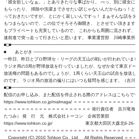
「彼女欲しいなぁ。」とありきたりな事ばかり。 べっ、別に彼女に
もらったり、 掃除や洗濯までさせたい訳じゃないんだからねっ！と
っておきたいですが、 とにかく寂しいんですっ！ まぁそんな話をダ
もつまらないので、この位でそろそろ御開き、 とさせてい頂きます
もプライベートも充実しているので、 これからも周囲に流されず、
速前進で突っ走って行きたいと思います。 事業運営部 川崎事業所
■□■━━━━━━━━━━━━━━━━━━━━━━━━━━━━━━
■ あとがき ──────────────────────────────────
一昨日、昨日とプロ野球セ・リーグの天王山の戦いが行われていまし
ラジオ局の3局が野球放送を行っていましたが、なぜか全て東京ドー
放送権の問題もあるのでしょうが、1局くらい天王山の試合を放送し
のです。 ラジオ局の放送の偏りにはいつも疑問を感じます。（吉川
■□■━━━━━━━━━━━━━━━━━━━━━━━━━━━━━━
配信のお申し込み、また配信を停止される際のアドレスはこちらです
https://www.tohkon.co.jp/malmaga/ ＝＝＝＝＝＝＝＝＝＝＝＝＝
＝＝＝＝＝＝＝＝＝＝＝＝＝＝＝＝＝＝＝＝ 発行責任者 吉川竜海
たつみ） 発 行 元 株式会社トーコン 企画営業部
https://www.tohkon.co.jp/ 東京都大田区大森北6-26-2
＝＝＝＝＝＝＝＝＝＝＝＝＝＝＝＝＝＝＝＝＝＝＝＝＝＝＝＝＝＝＝
Copyright (C) 2010 Tohkon Co., Ltd. All Rights Reserved