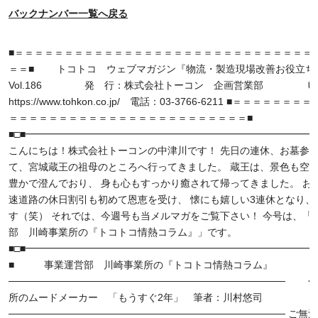
バックナンバー一覧へ戻る
■＝＝＝＝＝＝＝＝＝＝＝＝＝＝＝＝＝＝＝＝＝＝＝＝＝＝＝＝＝＝ 10/
＝＝■ トコトコ ウェブマガジン『物流・製造現場改善お役立ち
Vol.186 発 行：株式会社トーコン 企画営業部 
https://www.tohkon.co.jp/ 電話：03-3766-6211 ■＝＝＝＝＝＝
＝＝＝＝＝＝＝＝＝＝＝＝＝＝＝＝＝＝＝＝＝＝＝＝■
■□■━━━━━━━━━━━━━━━━━━━━━━━━━━━━━━
こんにちは！株式会社トーコンの中津川です！ 先日の連休、お墓参
て、宮城蔵王の祖母のところへ行ってきました。 蔵王は、景色も空
豊かで澄んでおり、 身も心もすっかり癒されて帰ってきました。 お
速道路の休日割引も初めて恩恵を受け、 懐にも嬉しい3連休となり、
す（笑） それでは、今週号も当メルマガをご覧下さい！ 今号は、「
部 川崎事業所の『トコトコ情熱コラム』」です。
■□■━━━━━━━━━━━━━━━━━━━━━━━━━━━━━━
■ 事業運営部 川崎事業所の『トコトコ情熱コラム』
───────────────────────────────────────
所のムードメーカー 「もうすぐ2年」 筆者：川村悠司
─────────────────────────────────────── ご