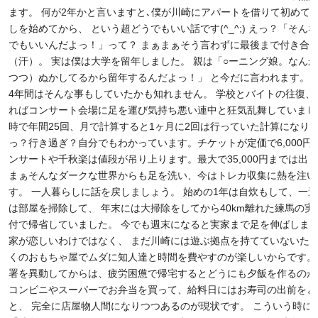
ます。 何が2年かと言いますと､僕が川崎にアパートを借りて初めて
しを始めてから、 という超どうでもいい話です(^_^;) えっ？「そん
でもいいんだよっ！」って？ まぁまぁそう言わずに最後まで付き合
（汗）。 実は僕は大学を留年しました。 親は「○ーニング娘。なん
つつ）ぬかしてるから留年するんだよっ！」 と今だに言われます。
4年間はそんな事もしていたかも知れません。 学校とバイトの往復、
ればコンサート会場に足を運び気持ち悪い連中と狂気乱舞していまし
時で年間25回、月で計算すると1ヶ月に2回は行っていた計算になりま
っ？行き過ぎ？自分でもわかっています。チケットが定価で6,000円
ンサートや千秋楽は値段が吊り上ります。最大で35,000円までは出
まぁそんなダークな世界からも足を洗い、今はトレカ収集に熱を注い
す。 一人暮らしに話を戻しましょう。 始めの1年は自炊もして、一
は部屋を掃除して、 年末には大掃除をしてから40km離れた練馬の実
付で帰省していました。 今でも週末になると実家まで足を伸ばしま
家が恋しいわけではなく、 まだ川崎には遊ぶ拠点を持てていないため
くのおもちゃ屋でムダに知人達と時間を費やすのが楽しいからです。
署を異動してからは、疲労困憊で帰宅するとどうにも夕飯を作るのが
コンビニやスーパーでお弁当を買って、給料日にはお寿司の出前をと
と、 完全に店屋物人間になりつつあるのが現状です。 こういう時に