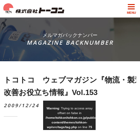
MENU
メルマガバックナンバー
MAGAZINE BACKNUMBER
トコトコ ウェブマガジン『物流・製
改善お役立ち情報』Vol.153
2009/12/24
Warning
: Trying to access array
offset on false in
/home/tohkon/tohkon.co.jp/public_html/wp-
content/themes/tohkon-
wp/src/tags/tag.php
on line
75