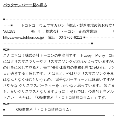
バックナンバー一覧へ戻る
■＝＝＝＝＝＝＝＝＝＝＝＝＝＝＝＝＝＝＝＝＝＝＝＝＝＝＝＝＝＝ 09/
＝＝■ トコトコ ウェブマガジン『物流・製造現場改善お役立ち
Vol.153 発 行：株式会社トーコン 企画営業部 
https://www.tohkon.co.jp/ 電話：03-3766-6211 ■＝＝＝＝＝＝
＝＝＝＝＝＝＝＝＝＝＝＝＝＝＝＝＝＝＝＝＝＝＝＝■
■□■━━━━━━━━━━━━━━━━━━━━━━━━━━━━━━
こんにちは！株式会社トーコンの中津川です！ Happy Merry Christ
にはクリスマスツリーやクリスマスソングが溢れかえっていますが、
の仕事に関して見ると、毎年“長期休暇前の事務処理”に追われ、 バ
日が過ぎてゆく感じです。 とは言え、やはりクリスマスソングを耳
はなんとなく弾むというもの。 派手なパーティーとは縁遠いですが
さやかな クリスマスパーティーをしたいなと思っています。 皆さま
も、良いクリスマスとなりますように！ それでは、今週号も当メル
下さい！ 今号は、「OG事業所『トコトコ情熱コラム』」です。
■□■━━━━━━━━━━━━━━━━━━━━━━━━━━━━━━
■ OG事業所『トコトコ情熱コラム』
─────────────────────────────────────── 