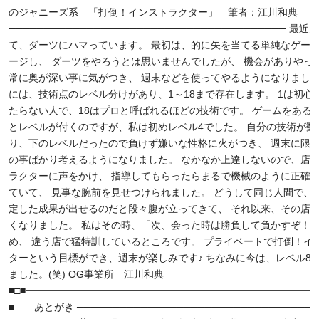
のジャニーズ系 「打倒！インストラクター」 筆者：江川和典
─────────────────────────────────────── 最
て、ダーツにハマっています。 最初は、的に矢を当てる単純なゲー
ージし、 ダーツをやろうとは思いませんでしたが、 機会がありやっ
常に奥が深い事に気がつき、 週末などを使ってやるようになりました
には、技術点のレベル分けがあり、1～18まで存在します。 1は初心
たらない人で、18はプロと呼ばれるほどの技術です。 ゲームをある
とレベルが付くのですが、私は初めレベル4でした。 自分の技術が数
り、下のレベルだったので負けず嫌いな性格に火がつき、 週末に限
の事ばかり考えるようになりました。 なかなか上達しないので、店
ラクターに声をかけ、 指導してもらったらまるで機械のように正確
ていて、 見事な腕前を見せつけられました。 どうして同じ人間で、
定した成果が出せるのだと段々腹が立ってきて、 それ以来、その店
くなりました。 私はその時、「次、会った時は勝負して負かすぞ！
め、 違う店で猛特訓しているところです。 プライベートで打倒！イ
ターという目標ができ、週末が楽しみです♪ ちなみに今は、レベル8
ました。(笑) OG事業所 江川和典
■□■━━━━━━━━━━━━━━━━━━━━━━━━━━━━━━
■ あとがき ──────────────────────────────────