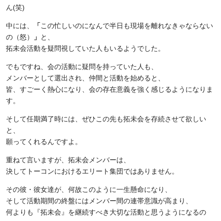
ん
(
笑
)
中には、
「
この忙しいのになんで半日も現場を離れなきゃならない
の（怒）
」
と、
拓未会活動を疑問視していた人もいるようでした。
でもですね、会の活動に疑問を持っていた人も、
メンバーとして選出され、仲間と活動を始めると、
皆、すごーく熱心になり、会の存在意義を強く感じるようになりま
す。
そして任期満了時には、ぜひこの先も拓未会を存続させて欲しい
と、
願ってくれるんですよ。
重ねて言いますが、拓未会メンバーは、
決してトーコンにおけるエリート集団ではありません。
その彼・彼女達が、何故このように一生懸命になり、
そして活動期間の終盤にはメンバー間の連帯意識が高まり、
何よりも『拓未会』を継続すべき大切な活動と思うようになるの