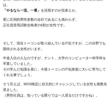
は、
「やるなら一流、一番」
を目指すのが信条とか。
更に圧倒的男性多数の会社であるにも係わらず、
正社員登用試験合格者の
6
割が女性です。
そして、現在トーコンが取り組んでいる
IT
化ですが、この分野でも
期待される女性がいます。
中途入社の人なのですが、ナント、大学のコンピューター科学科を
卒業していました。
その学んだ知識を基に、今後トーコンの
IT
化推進に大いに寄与して
くれる事でしょう。
そう言えば、
MOS
検定に自主的にチャレンジしている女性も複数名
居ました。
（男性社員は、知っている限りでは一人居るだけですかね）。