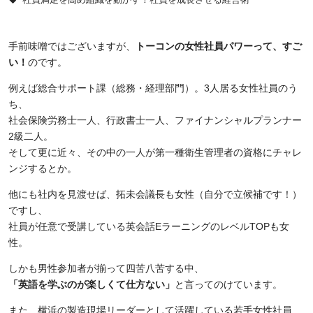
手前味噌ではございますが、
トーコンの女性社員パワーって、すご
い！
のです。
例えば総合サポート課（総務・経理部門）。
3
人居る女性社員のう
ち、
社会保険労務士一人、行政書士一人、ファイナンシャルプランナー
2
級二人。
そして更に近々、その中の一人が第一種衛生管理者の資格にチャレ
ンジするとか。
他にも社内を見渡せば、拓未会議長も女性（自分で立候補です！）
ですし、
社員が任意で受講している英会話
E
ラーニングのレベル
TOP
も女
性。
しかも男性参加者が揃って四苦八苦する中、
「英語を学ぶのが楽しくて仕方ない」
と言ってのけています。
また、横浜の製造現場リーダーとして活躍している若手女性社員