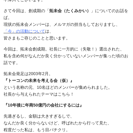
さて今回は、創成期の「
拓未会（たくみかい）
」についてのお話を
ば。
現状の拓未会メンバーは、メルマガの担当もしておりますし、
「今」の活動について
は、
皆さまもご存じのことと思います。
今回は、拓未会創成期。社長に一方的に（失敬！）選出された、
私を含め何がなんだか良く分かっていないメンバーが集った頃のお
話です。
拓未会発足は2003年2月。
『トーコンの未来を考える会（仮）』
という名称の元、10名ほどのメンバーが集められました。
社長から与えられたテーマはこちら！
『10年後に年商50億円の会社にするには』
先過ぎるし、金額は大きすぎるしで、
なんだか良く分からないけど、呼ばれたから行って見た、
程度だった私は、もう目パチクリ。