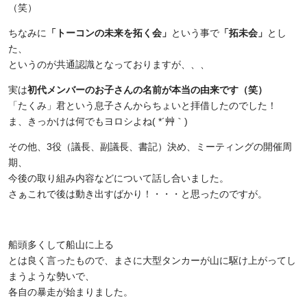
（笑）
ちなみに
「トーコンの未来を拓く会」
という事で
「拓未会」
とし
た、
というのが共通認識となっておりますが、、、
実は
初代メンバーのお子さんの名前が本当の由来です（笑）
「たくみ」君という息子さんからちょいと拝借したのでした！
ま、きっかけは何でもヨロシよね( *´艸｀)
その他、3役（議長、副議長、書記）決め、ミーティングの開催周
期、
今後の取り組み内容などについて話し合いました。
さぁこれで後は動き出すばかり！・・・と思ったのですが。
船頭多くして船山に上る
とは良く言ったもので、まさに大型タンカーが山に駆け上がってし
まうような勢いで、
各自の暴走が始まりました。