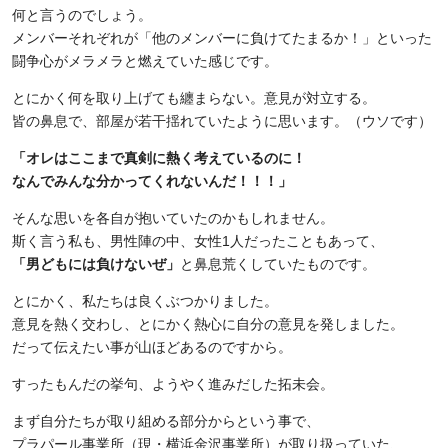
何と言うのでしょう。
メンバーそれぞれが「他のメンバーに負けてたまるか！」といった
闘争心がメラメラと燃えていた感じです。
とにかく何を取り上げても纏まらない。意見が対立する。
皆の鼻息で、部屋が若干揺れていたように思います。（ウソです）
「オレはここまで真剣に熱く考えているのに！
なんでみんな分かってくれないんだ！！！」
そんな思いを各自が抱いていたのかもしれません。
斯く言う私も、男性陣の中、女性1人だったこともあって、
「男どもには負けないぜ」
と鼻息荒くしていたものです。
とにかく、私たちは良くぶつかりました。
意見を熱く交わし、とにかく熱心に自分の意見を発しました。
だって伝えたい事が山ほどあるのですから。
すったもんだの挙句、ようやく進みだした拓未会。
まず自分たちが取り組める部分からという事で、
プラパール事業所（現・横浜金沢事業所）が取り扱っていた、