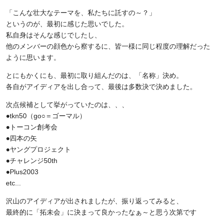
「こんな壮大なテーマを、私たちに託すの～？」
というのが、最初に感じた思いでした。
私自身はそんな感じでしたし、
他のメンバーの顔色から察するに、皆一様に同じ程度の理解だった
ように思います。
とにもかくにも、最初に取り組んだのは、「名称」決め。
各自がアイディアを出し合って、最後は多数決で決めました。
次点候補として挙がっていたのは、、、
●tkn50（go○＝ゴーマル）
●トーコン創考会
●四本の矢
●ヤングプロジェクト
●チャレンジ50th
●Plus2003
etc...
沢山のアイディアが出されましたが、振り返ってみると、
最終的に「拓未会」に決まって良かったなぁ～と思う次第です