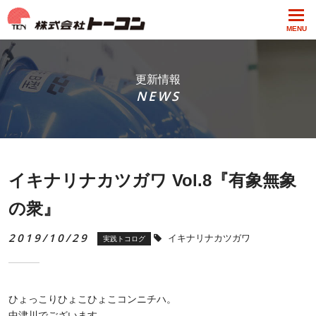
MENU
更新情報
NEWS
イキナリナカツガワ Vol.8『有象無象
の衆』
2019/10/29
イキナリナカツガワ
実践トコログ
ひょっこりひょこひょこコンニチハ。
中津川でございます。