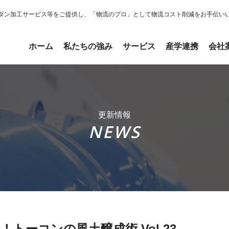
ダン加工サービス等をご提供し、「物流のプロ」として物流コスト削減をお手伝い
ホーム
私たちの強み
サービス
産学連携
会社
更新情報
NEWS
トーコンの風土醸成術 Vol.23