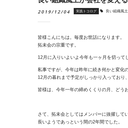
2019/12/04
良い組織風土
実践トコログ
皆様こんにちは。毎度お世話になります。
拓未会の宗重です。
12
月に入りいよいよ今年も一ヶ月を切って
私事ですが、今年は昨年に続き何かと変化
12
月の暮れまで予定がしっかり入っており
皆様は、今年一年の締めくくりの月、どう
さて、拓未会としてはメンバーに抜擢して
長いようであっという間の
2
年間でした。