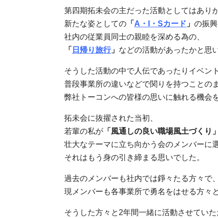
第四期拓未会の主だった活動としてはあり
新たな姿としての
「
A・I・Sカード
」
の振興
社内の従業員同士の親睦を深める為の、
「
日帰り旅行
」
などの活動があったかと思
そうした活動の中で人伝であったりイベン
普段事業所の違いなどで関りを持つことの
弊社トーコンへの皆様の思いに触れる機会
拓未会に抜擢された当初、
若輩の私が
「風通しの良い職場風土づくり
壮大なテーマに立ち向かう会のメンバーに
それはもう身の引き締まる思いでした。
過去のメンバーも社内では錚々たる方々で
現メンバーも各事業所で勇名をはせる方々
そうした方々と
2
年間一緒に活動させていた