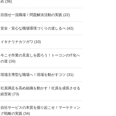
め
(36)
目指せ一流職場！問題解決活動の実践
(22)
安全・安心な職場環境づくりの道しるべ
(42)
イキナリナカツガワ
(10)
今こそ作業の見直しを図ろう！トーコンのIT化へ
の道
(16)
現場主導型な職場へ！現場を動かすコツ
(31)
社員満足を高め組織を動かす！社員を成長させる
経営術
(73)
自社サービスの本質を掘り起こせ！マーケティン
グ戦略の実践
(34)