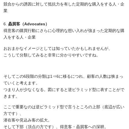
競合からの誘因に対して抵抗力を有した定期的な購入をする人・企
業
贔屓客（Advocates）
得意客の購買行動にさらに心理的な想い入れが強まった定期的な購
入をする人・企業
おおまかなイメージとしては知っていたかもしれませんが、
こうして分類してみると非常に分かりやすいですね。
そしてこの
6
段階の分類は
1
⇒
6
に移るにつれ、顧客の人数は狭まっ
ていくと考えます。
つまり人が少なくなる。図にすると逆ピラミッド型に表すことがで
きます。
ここで重要なのは逆ピラミッド型で言うところの上部（底辺が広い
方です）、
潜在客や見込み客の拡大。
そして下部（頂点の方です）、得意客・贔屓客への深耕。