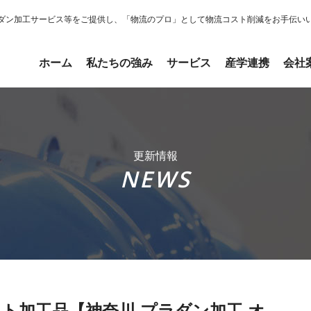
ダン加工サービス等をご提供し、「物流のプロ」として物流コスト削減をお手伝い
ホーム
私たちの強み
サービス
産学連携
会社
更新情報
NEWS
ット加工品【神奈川 プラダン加工 オ