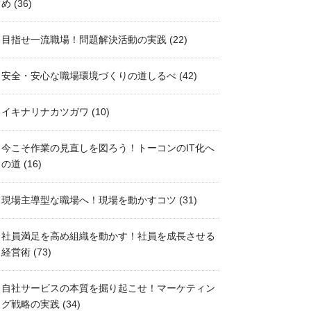
め
(36)
目指せ一流職場！問題解決活動の実践
(22)
安全・安心な職場環境づくりの道しるべ
(42)
イキナリナカツガワ
(10)
今こそ作業の見直しを図ろう！トーコンのIT化へ
の道
(16)
現場主導型な職場へ！現場を動かすコツ
(31)
社員満足を高め組織を動かす！社員を成長させる
経営術
(73)
自社サービスの本質を掘り起こせ！マーケティン
グ戦略の実践
(34)