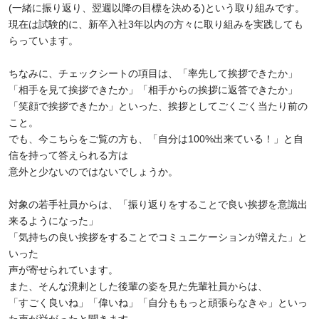
(
一緒に振り返り、翌週以降の目標を決める
)
という取り組みです。
現在は試験的に、新卒入社
3
年以内の方々に取り組みを実践しても
らっています。
ちなみに、チェックシートの項目は、「率先して挨拶できたか」
「相手を見て挨拶できたか」「相手からの挨拶に返答できたか」
「笑顔で挨拶できたか」といった、挨拶としてごくごく当たり前の
こと。
でも、今こちらをご覧の方も、「自分は
100%
出来ている！」と自
信を持って答えられる方は
意外と少ないのではないでしょうか。
対象の若手社員からは、「振り返りをすることで良い挨拶を意識出
来るようになった」
「気持ちの良い挨拶をすることでコミュニケーションが増えた」と
いった
声が寄せられています。
また、そんな溌剌とした後輩の姿を見た先輩社員からは、
「すごく良いね」「偉いね」「自分ももっと頑張らなきゃ」といっ