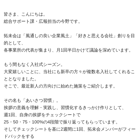
皆さま、こんにちは。
総合サポート課・広報担当の今野です。
拓未会は「風通しの良い企業風土」「好きと思える会社」創りを目
的として、
各事業所の代表が集まり、月
1
回半日かけて議論を深めています。
もう間もなく入社式シーズン。
大変嬉しいことに、当社にも新卒の方々が複数名入社してくれるこ
ととなりました。
そこで、最近新人の方向けに始めた施策をご紹介します。
その名も「あいさつ習慣」。
挨拶の意義を理解・実践し、習慣化するきっかけ作りとして、
週
1
回、自身の挨拶をチェックシートで
25
・
50
・
75
・
100%
の
4
段階で振り返ってもらっています。
そしてチェックシートを基に
2
週間に
1
回、拓未会メンバーがフィー
ドバックをする