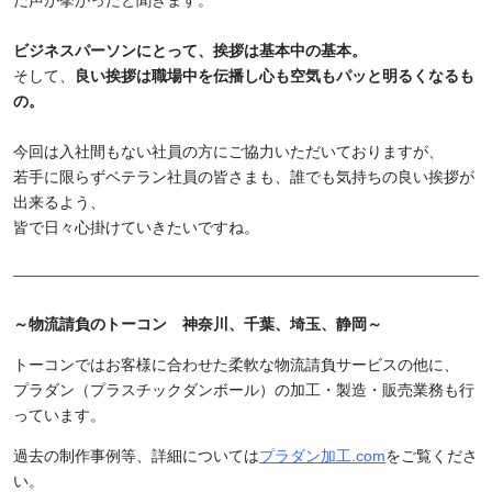
た声が挙がったと聞きます。
ビジネスパーソンにとって、挨拶は基本中の基本。
そして、
良い挨拶は職場中を伝播し心も空気もパッと明るくなるも
の。
今回は入社間もない社員の方にご協力いただいておりますが、
若手に限らずベテラン社員の皆さまも、誰でも気持ちの良い挨拶が
出来るよう、
皆で日々心掛けていきたいですね。
～物流請負のトーコン 神奈川、千葉、埼玉、静岡～
トーコンではお客様に合わせた柔軟な物流請負サービスの他に、
プラダン（プラスチックダンボール）の加工・製造・販売業務も行
っています。
過去の制作事例等、詳細については
プラダン加工.com
をご覧くださ
い。