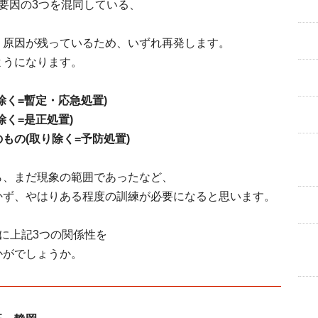
要因の
3
つを混同している、
、原因が残っているため、いずれ再発します。
ようになります。
除く=暫定・応急処置)
く=是正処置)
もの(取り除く=予防処置
)
ら、まだ現象の範囲であったなど、
かず、やはりある程度の訓練が必要になると思います。
に上記
3
つの関係性を
かがでしょうか。