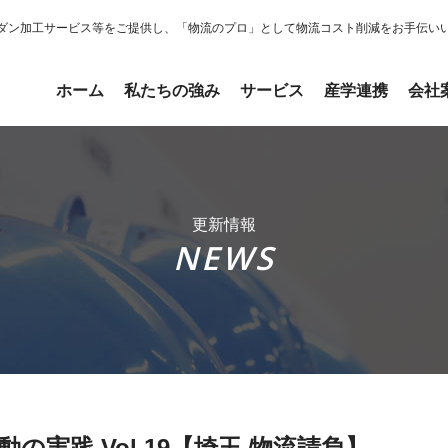
ダン加工サービス等をご提供し、「物流のプロ」として物流コスト削減をお手伝い
ホーム
私たちの強み
サービス
産学連携
会社
更新情報
NEWS
実践 Vol.19【埼玉 物流請負】