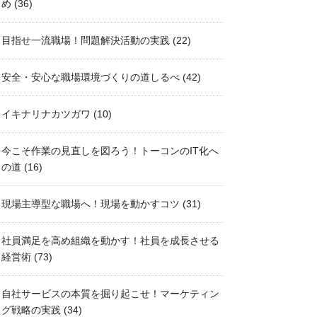
め
(36)
目指せ一流職場！問題解決活動の実践
(22)
安全・安心な職場環境づくりの道しるべ
(42)
イキナリナカツガワ
(10)
今こそ作業の見直しを図ろう！トーコンのIT化へ
の道
(16)
現場主導型な職場へ！現場を動かすコツ
(31)
社員満足を高め組織を動かす！社員を成長させる
経営術
(73)
自社サービスの本質を掘り起こせ！マーケティン
グ戦略の実践
(34)