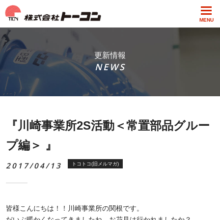
MENU
更新情報
NEWS
『川崎事業所2S活動＜常置部品グルー
プ編＞ 』
2017/04/13
トコトコ(旧メルマガ)
皆様こんにちは！！川崎事業所の関根です。
だいぶ暖かくなってきましたね。お花見は行かれましたか？