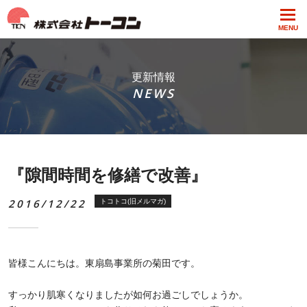
MENU
更新情報
NEWS
『隙間時間を修繕で改善』
2016/12/22
トコトコ(旧メルマガ)
皆様こんにちは。東扇島事業所の菊田です。
すっかり肌寒くなりましたが如何お過ごしでしょうか。