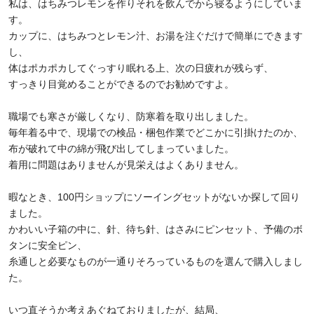
私は、はちみつレモンを作りそれを飲んでから寝るようにしていま
す。
カップに、はちみつとレモン汁、お湯を注ぐだけで簡単にできます
し、
体はポカポカしてぐっすり眠れる上、次の日疲れが残らず、
すっきり目覚めることができるのでお勧めですよ。
職場でも寒さが厳しくなり、防寒着を取り出しました。
毎年着る中で、現場での検品・梱包作業でどこかに引掛けたのか、
布が破れて中の綿が飛び出してしまっていました。
着用に問題はありませんが見栄えはよくありません。
暇なとき、100円ショップにソーイングセットがないか探して回り
ました。
かわいい子箱の中に、針、待ち針、はさみにピンセット、予備のボ
タンに安全ピン、
糸通しと必要なものが一通りそろっているものを選んで購入しまし
た。
いつ直そうか考えあぐねておりましたが、結局、