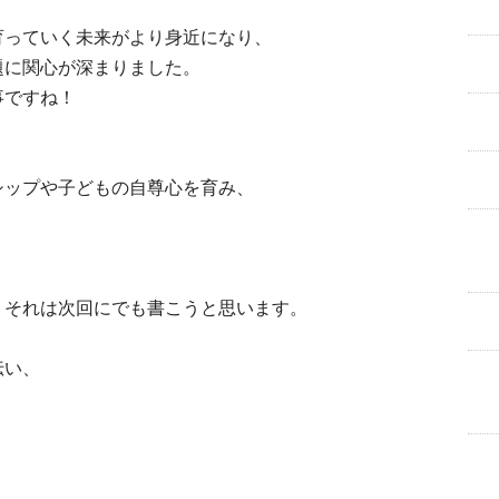
育っていく未来がより身近になり、
題に関心が深まりました。
事ですね！
シップや子どもの自尊心を育み、
、それは次回にでも書こうと思います。
伝い、
、
。
、