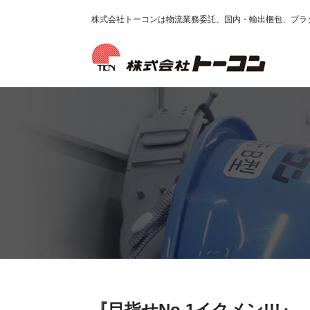
株式会社トーコンは物流業務委託、国内・輸出梱包、プラ
『目指せNo.1イクメン!!!』