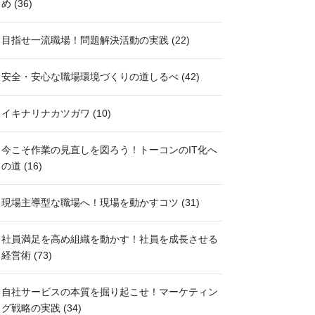
め
(36)
目指せ一流職場！問題解決活動の実践
(22)
安全・安心な職場環境づくりの道しるべ
(42)
イキナリナカツガワ
(10)
今こそ作業の見直しを図ろう！トーコンのIT化へ
の道
(16)
現場主導型な職場へ！現場を動かすコツ
(31)
社員満足を高め組織を動かす！社員を成長させる
経営術
(73)
自社サービスの本質を掘り起こせ！マーケティン
グ戦略の実践
(34)