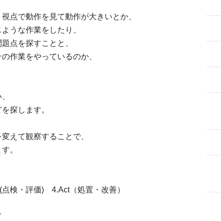
う視点で動作を見て動作が大きいとか、
じような作業をしたり、
問題点を探すことと、
その作業をやっているのか、
い、
どを探します。
を変えて観察することで、
ます。
ck(点検・評価) 4.Act（処置・改善）
て