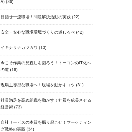
め
(36)
目指せ一流職場！問題解決活動の実践
(22)
安全・安心な職場環境づくりの道しるべ
(42)
イキナリナカツガワ
(10)
今こそ作業の見直しを図ろう！トーコンのIT化へ
の道
(16)
現場主導型な職場へ！現場を動かすコツ
(31)
社員満足を高め組織を動かす！社員を成長させる
経営術
(73)
自社サービスの本質を掘り起こせ！マーケティン
グ戦略の実践
(34)