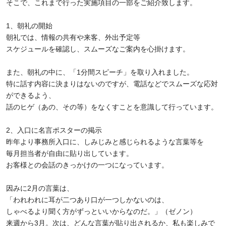
そこで、これまで行った実施項目の一部をご紹介致します。
1、朝礼の開始
朝礼では、情報の共有や来客、外出予定等
スケジュールを確認し、スムーズなご案内を心掛けます。
また、朝礼の中に、「1分間スピーチ」を取り入れました。
特に話す内容に決まりはないのですが、電話などでスムーズな応対
ができるよう、
話のヒゲ（あの、その等）をなくすことを意識して行っています。
2、入口に名言ポスターの掲示
昨年より事務所入口に、しみじみと感じられるような言葉等を
毎月担当者が自由に貼り出しています。
お客様との会話のきっかけの一つになっています。
因みに2月の言葉は、
「われわれに耳が二つあり口が一つしかないのは、
しゃべるより聞く方がずっといいからなのだ。」（ゼノン）
来週から3月。次は、どんな言葉が貼り出されるか、私も楽しみで