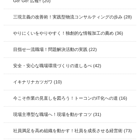
Go! Go! 広報!!
(20)
三現主義の改善術！実践型物流コンサルティングの歩み
(28)
やりにくいをやりやすく！独創的な情報加工の薦め
(36)
目指せ一流職場！問題解決活動の実践
(22)
安全・安心な職場環境づくりの道しるべ
(42)
イキナリナカツガワ
(10)
今こそ作業の見直しを図ろう！トーコンのIT化への道
(16)
現場主導型な職場へ！現場を動かすコツ
(31)
社員満足を高め組織を動かす！社員を成長させる経営術
(73)