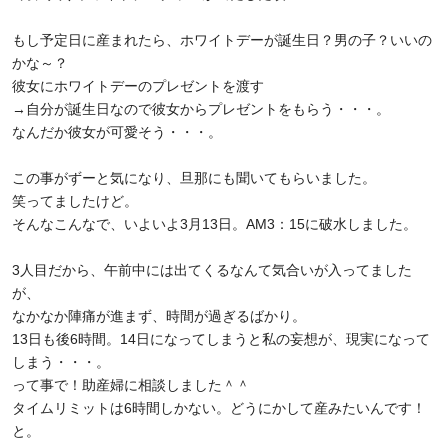
もし予定日に産まれたら、ホワイトデーが誕生日？男の子？いいの
かな～？
彼女にホワイトデーのプレゼントを渡す
→自分が誕生日なので彼女からプレゼントをもらう・・・。
なんだか彼女が可愛そう・・・。
この事がずーと気になり、旦那にも聞いてもらいました。
笑ってましたけど。
そんなこんなで、いよいよ3月13日。AM3：15に破水しました。
3人目だから、午前中には出てくるなんて気合いが入ってました
が、
なかなか陣痛が進まず、時間が過ぎるばかり。
13日も後6時間。14日になってしまうと私の妄想が、現実になって
しまう・・・。
って事で！助産婦に相談しました＾＾
タイムリミットは6時間しかない。どうにかして産みたいんです！
と。