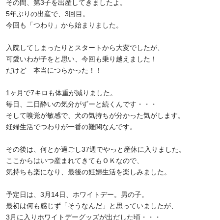
その間、第3子を出産してきましたよ。
5年ぶりの出産で、3回目。
今回も「つわり」から始まりました。
入院してしまったりとスタートから大変でしたが、
可愛いわが子をと思い、今回も乗り越えました！
だけど 本当につらかった！！
1ヶ月で7キロも体重が減りました。
毎日、二日酔いの気分がずーと続くんです・・・
そして嗅覚が敏感で、犬の気持ちが分かった気がします。
妊婦生活でつわりが一番の難関なんです。
その後は、何とか過ごし37週でやっと産休に入りました。
ここからはいつ産まれてきてもＯＫなので、
気持ちも楽になり、最後の妊婦生活を楽しみました。
予定日は、3月14日、ホワイトデー。男の子。
最初は何も感じず「そうなんだ」と思っていましたが、
3月に入りホワイトデーグッズが出だした頃・・・