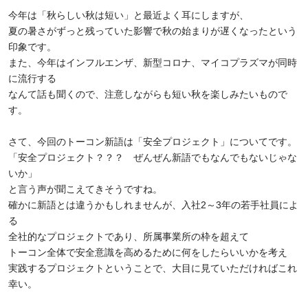
今年は「秋らしい秋は短い」と最近よく耳にしますが、
夏の暑さがずっと残っていた影響で秋の始まりが遅くなったという
印象です。
また、今年はインフルエンザ、新型コロナ、マイコプラズマが同時
に流行する
なんて話も聞くので、注意しながらも短い秋を楽しみたいもので
す。
さて、今回のトーコン新語は「安全プロジェクト」についてです。
「安全プロジェクト？？？ ぜんぜん新語でもなんでもないじゃな
いか」
と言う声が聞こえてきそうですね。
確かに新語とは違うかもしれませんが、入社
2
～
3
年の若手社員によ
る
全社的なプロジェクトであり、所属事業所の枠を超えて
トーコン全体で安全意識を高めるために何をしたらいいかを考え
実践するプロジェクトということで、大目に見ていただければこれ
幸い。