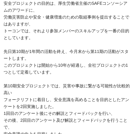
安全プロジェクトの目的は、厚生労働省主催の
SAFE
コンソーシア
ムのアワードに、
労働災害防止や安全・健康増進のための取組事例を提出することで
はありますが、
トーコンでは、それより参加メンバーのスキルアップを一番の目的
としています。
先日第
10
期が
1
年間の活動を終え、今月末から第
11
期の活動がスタ
ートします。
このプロジェクトは開始から
10
年が経過し、全社プロジェクトの
1
つとして定着しています。
第
10
期安全プロジェクトでは、災害や事故に繋がる可能性が比較的
高い
フォークリフトに着目し、安全意識を高めることを目的としたアン
ケートを
2
回実施しました。
1
回目のアンケート後にその解説とフィードバックを行い、
その後、
2
回目のアンケート及び解説とフィードバックを行うこと
で、