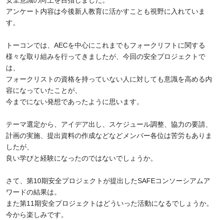
安全意識の向上を目指しました。
アンケート内容は今後新人教育に活かすことも視野に入れていま
す。
トーコンでは、
AEC
を中心にこれまでもフォークリフトに関する
様々な取り組みを行ってきましたが、今回の安全プロジェクトで
は、
フォークリストの資格を持っていない人に対しても意識を高める内
容になっていたことが、
今までにない発想であったように思います。
テーマ選定から、アイデア出し、スケジュール調整、協力の要請、
計画の実施、提出資料の作成などなどメンバー各位は苦労もありま
したが、
良い学びと経験になったのではないでしょうか。
さて、第
10
期安全プロジェクトが提出した
SAFE
コンソーシアムア
ワードの結果は。
また第
11
期安全プロジェクトはどういった活動になるでしょうか。
今から楽しみです。