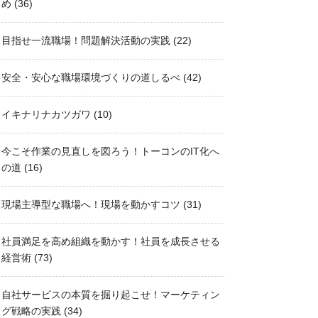
め
(36)
目指せ一流職場！問題解決活動の実践
(22)
安全・安心な職場環境づくりの道しるべ
(42)
イキナリナカツガワ
(10)
今こそ作業の見直しを図ろう！トーコンのIT化へ
の道
(16)
現場主導型な職場へ！現場を動かすコツ
(31)
社員満足を高め組織を動かす！社員を成長させる
経営術
(73)
自社サービスの本質を掘り起こせ！マーケティン
グ戦略の実践
(34)