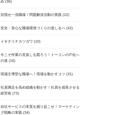
め
(36)
目指せ一流職場！問題解決活動の実践
(22)
安全・安心な職場環境づくりの道しるべ
(42)
イキナリナカツガワ
(10)
今こそ作業の見直しを図ろう！トーコンのIT化へ
の道
(16)
現場主導型な職場へ！現場を動かすコツ
(31)
社員満足を高め組織を動かす！社員を成長させる
経営術
(73)
自社サービスの本質を掘り起こせ！マーケティン
グ戦略の実践
(34)