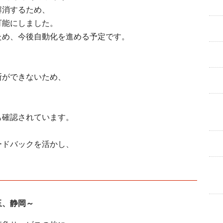
解消するため、
可能にしました。
ため、今後自動化を進める予定です。
断ができないため、
。
、
も確認されています。
ードバックを活かし、
玉、静岡～