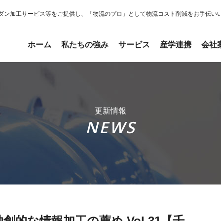
ダン加工サービス等をご提供し、「物流のプロ」として物流コスト削減をお手伝い
ホーム
私たちの強み
サービス
産学連携
会社
更新情報
NEWS
的な情報加工の薦め Vol.31【千