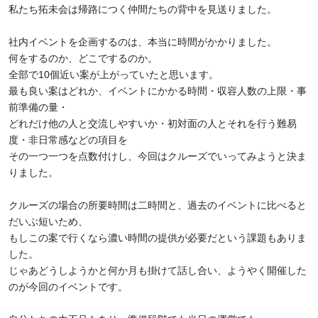
私たち拓未会は帰路につく仲間たちの背中を見送りました。
社内イベントを企画するのは、本当に時間がかかりました。
何をするのか、どこでするのか。
全部で
10
個近い案が上がっていたと思います。
最も良い案はどれか、イベントにかかる時間・収容人数の上限・事
前準備の量・
どれだけ他の人と交流しやすいか・初対面の人とそれを行う難易
度・非日常感などの項目を
その一つ一つを点数付けし、今回はクルーズでいってみようと決ま
りました。
クルーズの場合の所要時間は二時間と、過去のイベントに比べると
だいぶ短いため、
もしこの案で行くなら濃い時間の提供が必要だという課題もありま
した。
じゃあどうしようかと何か月も掛けて話し合い、ようやく開催した
のが今回のイベントです。