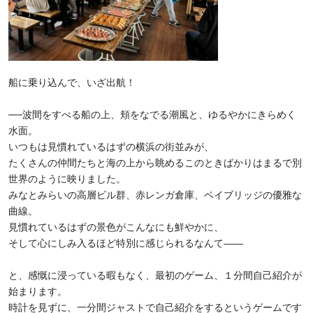
船に乗り込んで、いざ出航！
──波間をすべる船の上、頬をなでる潮風と、ゆるやかにきらめく
水面。
いつもは見慣れているはずの横浜の街並みが、
たくさんの仲間たちと海の上から眺めるこのときばかりはまるで別
世界のように映りました。
みなとみらいの高層ビル群、赤レンガ倉庫、ベイブリッジの優雅な
曲線。
見慣れているはずの景色がこんなにも鮮やかに、
そして心にしみ入るほど特別に感じられるなんて——
と、感慨に浸っている暇もなく、最初のゲーム、１分間自己紹介が
始まります。
時計を見ずに、一分間ジャストで自己紹介をするというゲームです