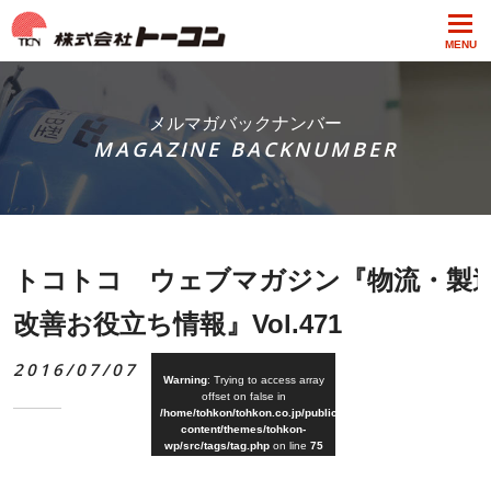
MENU
メルマガバックナンバー
MAGAZINE BACKNUMBER
トコトコ ウェブマガジン『物流・製
改善お役立ち情報』Vol.471
2016/07/07
Warning
: Trying to access array
offset on false in
/home/tohkon/tohkon.co.jp/public_html/wp-
content/themes/tohkon-
wp/src/tags/tag.php
on line
75