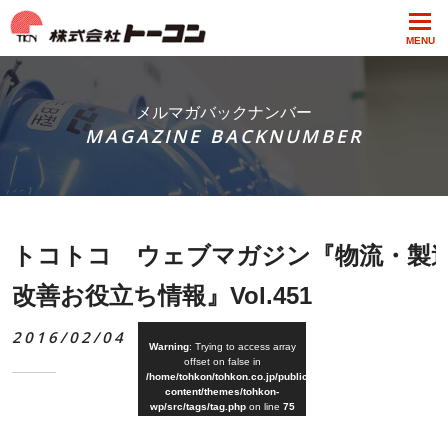
MENU
メルマガバックナンバー
MAGAZINE BACKNUMBER
トコトコ ウェブマガジン『物流・製
改善お役立ち情報』Vol.451
2016/02/04
Warning
: Trying to access array
offset on false in
/home/tohkon/tohkon.co.jp/public_html/wp-
content/themes/tohkon-
wp/src/tags/tag.php
on line
75