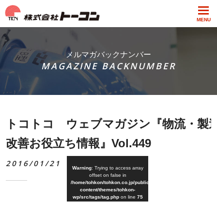
MENU
メルマガバックナンバー
MAGAZINE BACKNUMBER
トコトコ ウェブマガジン『物流・製
改善お役立ち情報』Vol.449
2016/01/21
Warning
: Trying to access array
offset on false in
/home/tohkon/tohkon.co.jp/public_html/wp-
content/themes/tohkon-
wp/src/tags/tag.php
on line
75