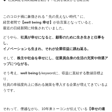
このコロナ禍に象徴される＂先の見えない時代＂に、
経営者間で
【well being 幸せ】
が合言葉となっていると、
最近の日経新聞に特集されていました。
どうやら、
社員が幸せになると、顧客のために生き生きと仕事を
し、
イノベーションも生まれ、それが企業収益に跳ね返る。
そして、
株主や社会を幸せにし、従業員自身の生活の充実や待遇ア
ップにつながる。
そう考え、
well being
を
keyword
に、収益に直結する数値目標よ
り、
社員の幸福度向上に係わる施策を導入する企業が増えてきているよ
うです。
それって、僭越ながら、
10
年来トーコンが伝えている
【幸せの連