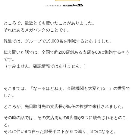
ところで、最近とても驚いたことがありました。
それはあるメガバンクのことです。
報道では、グループで
19,000
名を削減するとありました。
伝え聞いた話では、全国で約
200
店舗ある支店を80に集約するそう
です。
（すみません、確認情報ではありません。）
そこまでは、『なーるほどねぇ、金融機関も大変だね！』の世界で
した。
ところが、先日取引先の支店長が転任の挨拶で来社されました。
その時の話では、その支店周辺の
9
店舗が
3
つに統合されるとのこ
と。
それに伴い
9
つ在った部長ポストが６つ減り、
3
つになると。