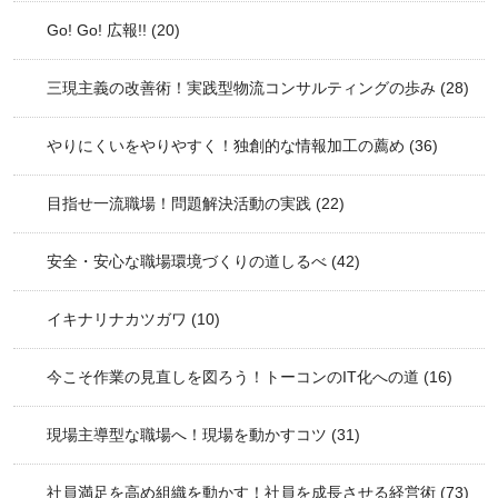
Go! Go! 広報!!
(20)
三現主義の改善術！実践型物流コンサルティングの歩み
(28)
やりにくいをやりやすく！独創的な情報加工の薦め
(36)
目指せ一流職場！問題解決活動の実践
(22)
安全・安心な職場環境づくりの道しるべ
(42)
イキナリナカツガワ
(10)
今こそ作業の見直しを図ろう！トーコンのIT化への道
(16)
現場主導型な職場へ！現場を動かすコツ
(31)
社員満足を高め組織を動かす！社員を成長させる経営術
(73)