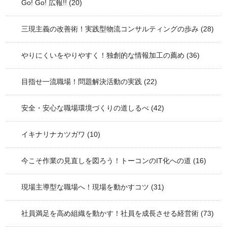
Go! Go! 広報!!
(20)
三現主義の改善術！実践型物流コンサルティングの歩み
(28)
やりにくいをやりやすく！独創的な情報加工の薦め
(36)
目指せ一流職場！問題解決活動の実践
(22)
安全・安心な職場環境づくりの道しるべ
(42)
イキナリナカツガワ
(10)
今こそ作業の見直しを図ろう！トーコンのIT化への道
(16)
現場主導型な職場へ！現場を動かすコツ
(31)
社員満足を高め組織を動かす！社員を成長させる経営術
(73)