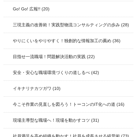
Go! Go! 広報!!
(20)
三現主義の改善術！実践型物流コンサルティングの歩み
(28)
やりにくいをやりやすく！独創的な情報加工の薦め
(36)
目指せ一流職場！問題解決活動の実践
(22)
安全・安心な職場環境づくりの道しるべ
(42)
イキナリナカツガワ
(10)
今こそ作業の見直しを図ろう！トーコンのIT化への道
(16)
現場主導型な職場へ！現場を動かすコツ
(31)
社員満足を高め組織を動かす！社員を成長させる経営術
(73)