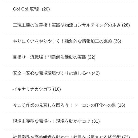
Go! Go! 広報!!
(20)
三現主義の改善術！実践型物流コンサルティングの歩み
(28)
やりにくいをやりやすく！独創的な情報加工の薦め
(36)
目指せ一流職場！問題解決活動の実践
(22)
安全・安心な職場環境づくりの道しるべ
(42)
イキナリナカツガワ
(10)
今こそ作業の見直しを図ろう！トーコンのIT化への道
(16)
現場主導型な職場へ！現場を動かすコツ
(31)
社員満足を高め組織を動かす！社員を成長させる経営術
(73)